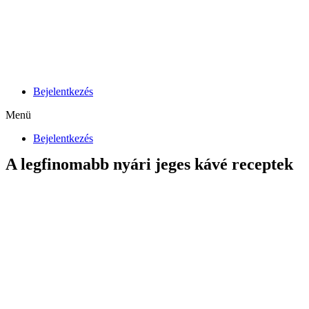
Skip
to
content
Bejelentkezés
Menü
Bejelentkezés
A legfinomabb nyári jeges kávé receptek